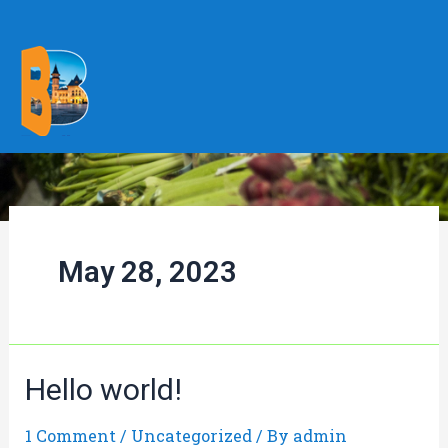
Skip
to
content
May 28, 2023
Hello world!
1 Comment
/
Uncategorized
/ By
admin